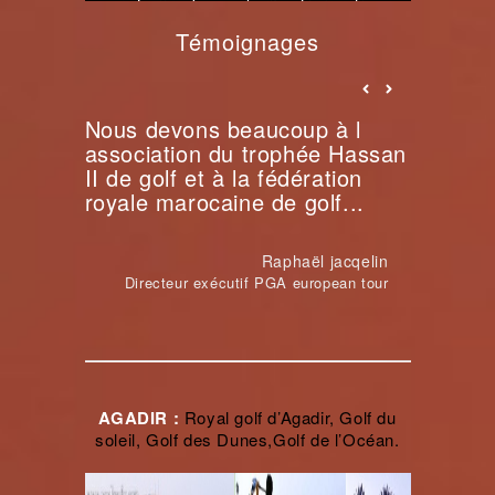
Témoignages
Nous devons beaucoup à l
C'est un privilège de jouer au
Le trophée Hassan II est un
association du trophée Hassan
golf du palais royal, dans le
événement de référence dans
II de golf et à la fédération
jardin privé du roi....
le calendrier golfique...
royale marocaine de golf...
Georges ô Grady
Peter Walton
Directeur exécutif de l'IAGTO
joueur français
Raphaël jacqelin
Directeur exécutif PGA european tour
AGADIR :
Royal golf d’Agadir, Golf du
soleil, Golf des Dunes,Golf de l’Océan.