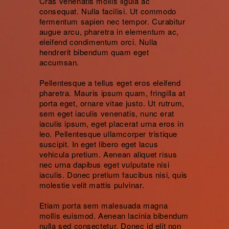
Cras venenatis mollis ligula ac
consequat. Nulla facilisi. Ut commodo
fermentum sapien nec tempor. Curabitur
augue arcu, pharetra in elementum ac,
eleifend condimentum orci. Nulla
hendrerit bibendum quam eget
accumsan.
Pellentesque a tellus eget eros eleifend
pharetra. Mauris ipsum quam, fringilla at
porta eget, ornare vitae justo. Ut rutrum,
sem eget iaculis venenatis, nunc erat
iaculis ipsum, eget placerat urna eros in
leo. Pellentesque ullamcorper tristique
suscipit. In eget libero eget lacus
vehicula pretium. Aenean aliquet risus
nec urna dapibus eget vulputate nisi
iaculis. Donec pretium faucibus nisi, quis
molestie velit mattis pulvinar.
Etiam porta sem malesuada magna
mollis euismod. Aenean lacinia bibendum
nulla sed consectetur. Donec id elit non