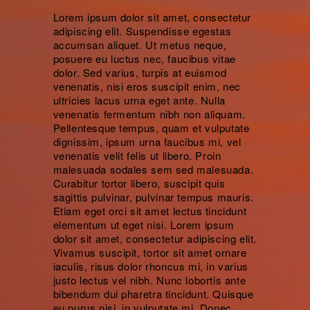
Lorem ipsum dolor sit amet, consectetur
adipiscing elit. Suspendisse egestas
accumsan aliquet. Ut metus neque,
posuere eu luctus nec, faucibus vitae
dolor. Sed varius, turpis at euismod
venenatis, nisi eros suscipit enim, nec
ultricies lacus urna eget ante. Nulla
venenatis fermentum nibh non aliquam.
Pellentesque tempus, quam et vulputate
dignissim, ipsum urna faucibus mi, vel
venenatis velit felis ut libero. Proin
malesuada sodales sem sed malesuada.
Curabitur tortor libero, suscipit quis
sagittis pulvinar, pulvinar tempus mauris.
Etiam eget orci sit amet lectus tincidunt
elementum ut eget nisi. Lorem ipsum
dolor sit amet, consectetur adipiscing elit.
Vivamus suscipit, tortor sit amet ornare
iaculis, risus dolor rhoncus mi, in varius
justo lectus vel nibh. Nunc lobortis ante
bibendum dui pharetra tincidunt. Quisque
eu purus nisi, in vulputate mi. Donec